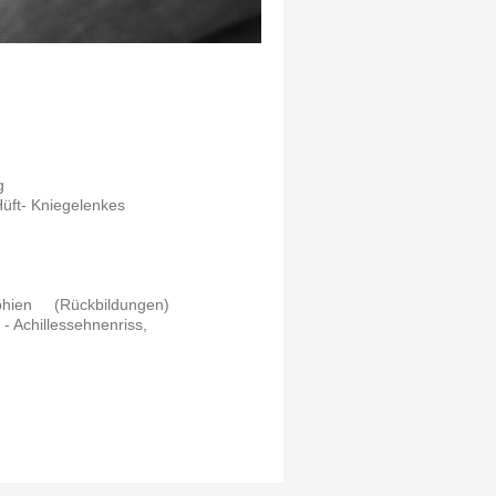
g
üft- Kniegelenkes
rophien (Rückbildungen)
 Achillessehnenriss,